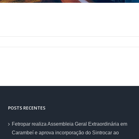
POSTS RECENTES
Fetropar realiza Assembleia Geral Extraordinária em
Carambeí e aprova incorporação do Sintrocar ao