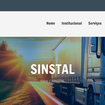
Buscar
resultados
para:
Home
Institucional
Serviços
SINSTAL
Início
/
SINSTAL