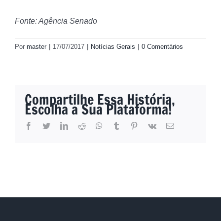
Fonte: Agência Senado
Por
master
|
17/07/2017
|
Notícias Gerais
|
0 Comentários
Compartilhe Essa História,
Escolha a Sua Plataforma!
facebook
twitter
linkedin
reddit
whatsapp
tumblr
pinterest
vk
E-
mail