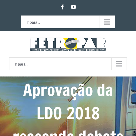
Ir
facebook
youtube
para
o
Ir para...
conteúdo
Ir para...
Aprovação da
LDO 2018