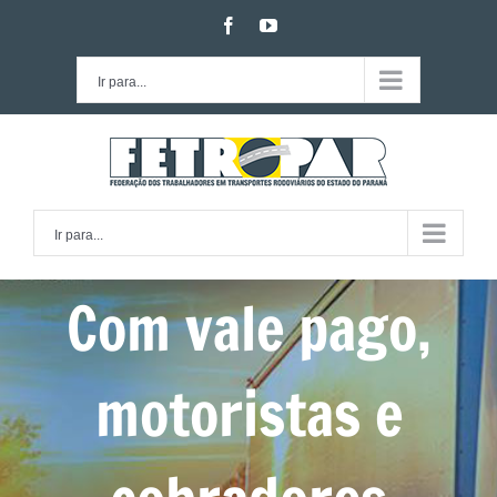
Ir
facebook
youtube
para
o
Ir para...
conteúdo
Ir para...
Com vale pago,
motoristas e