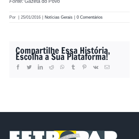
Fonte:
Gazeta do Povo
Por
|
25/01/2016
|
Notícias Gerais
|
0 Comentários
Compartilhe Essa História,
Escolha a Sua Plataforma!
facebook
twitter
linkedin
reddit
whatsapp
tumblr
pinterest
vk
E-
mail