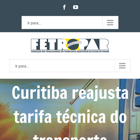
Ir
facebook
youtube
para
o
Ir para...
conteúdo
Ir para...
Curitiba reajusta
tarifa técnica do