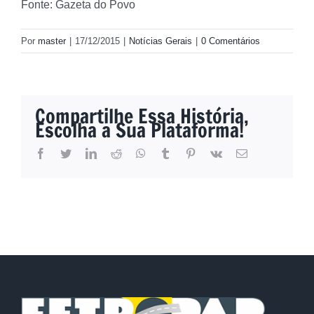
Fonte: Gazeta do Povo
Por
master
|
17/12/2015
|
Notícias Gerais
|
0 Comentários
Compartilhe Essa História,
Escolha a Sua Plataforma!
facebook
twitter
linkedin
reddit
whatsapp
tumblr
pinterest
vk
E-
mail