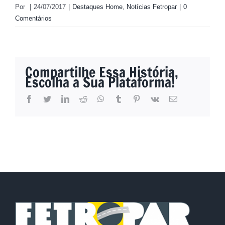
Por
|
24/07/2017
|
Destaques Home
,
Notícias Fetropar
|
0
Comentários
Compartilhe Essa História,
Escolha a Sua Plataforma!
facebook
twitter
linkedin
reddit
whatsapp
tumblr
pinterest
vk
E-
mail