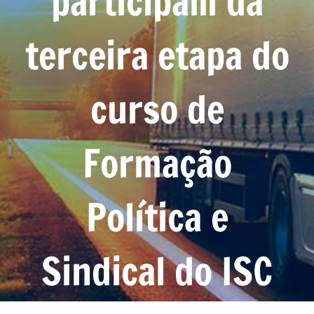
participam da
terceira etapa do
curso de
Formação
Política e
Sindical do ISC