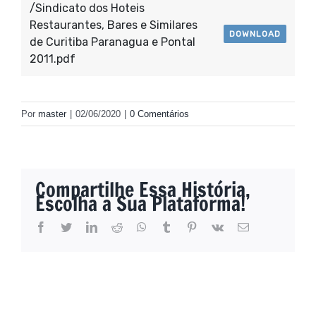
/Sindicato dos Hoteis
Restaurantes, Bares e Similares
DOWNLOAD
de Curitiba Paranagua e Pontal
2011.pdf
Por
master
|
02/06/2020
|
0 Comentários
Compartilhe Essa História,
Escolha a Sua Plataforma!
facebook
twitter
linkedin
reddit
whatsapp
tumblr
pinterest
vk
E-
mail