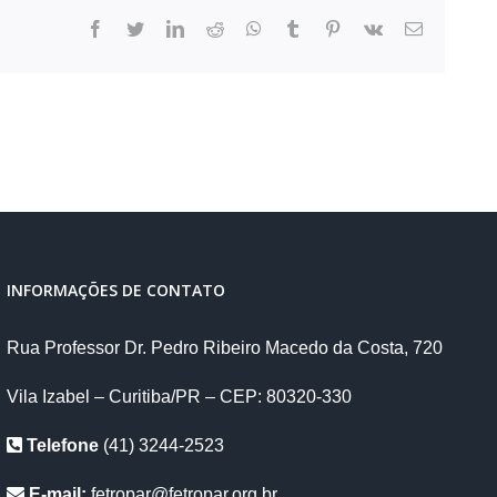
facebook
twitter
linkedin
reddit
whatsapp
tumblr
pinterest
vk
E-
mail
INFORMAÇÕES DE CONTATO
Rua Professor Dr. Pedro Ribeiro Macedo da Costa, 720
Vila Izabel – Curitiba/PR – CEP: 80320-330
Telefone
(41) 3244-2523
E-mail:
fetropar@fetropar.org.br