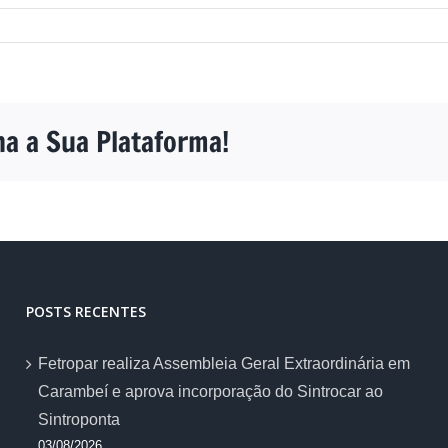
ha a Sua Plataforma!
POSTS RECENTES
Fetropar realiza Assembleia Geral Extraordinária em
Carambeí e aprova incorporação do Sintrocar ao
Sintroponta
03/08/2026