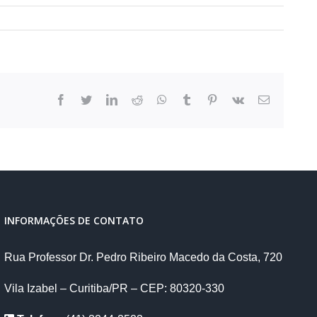
facebook
twitter
linkedin
reddit
whatsapp
tumblr
pinterest
vk
E-
mail
INFORMAÇÕES DE CONTATO
Rua Professor Dr. Pedro Ribeiro Macedo da Costa, 720
Vila Izabel – Curitiba/PR – CEP: 80320-330