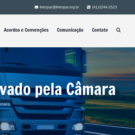
fetropar@fetropar.org.br
(41)3244-2523
Acordos e Convenções
Comunicação
Contato
ovado pela Câmara
âmara