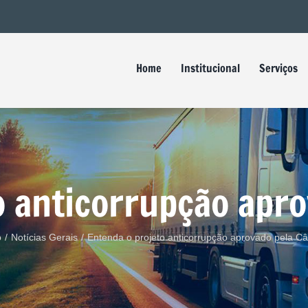
Buscar
resultados
para:
Home
Institucional
Serviços
o anticorrupção apr
o
/
Notícias Gerais
/
Entenda o projeto anticorrupção aprovado pela C