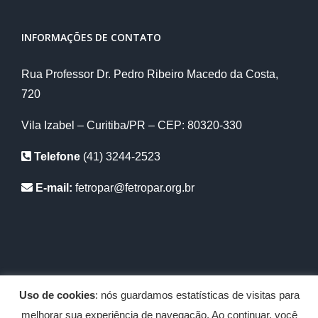
INFORMAÇÕES DE CONTATO
Rua Professor Dr. Pedro Ribeiro Macedo da Costa,
720
Vila Izabel – Curitiba/PR – CEP: 80320-330
Telefone
(41) 3244-2523
E-mail:
fetropar@fetropar.org.br
Uso de cookies
: nós guardamos estatísticas de visitas para
Copyright 2012 - 2020 Fetropar | Todos os diretos reservados |
melhorar sua experiência de navegação. Ao continuar, você
Desenvolvido por
Abrigo Virtual