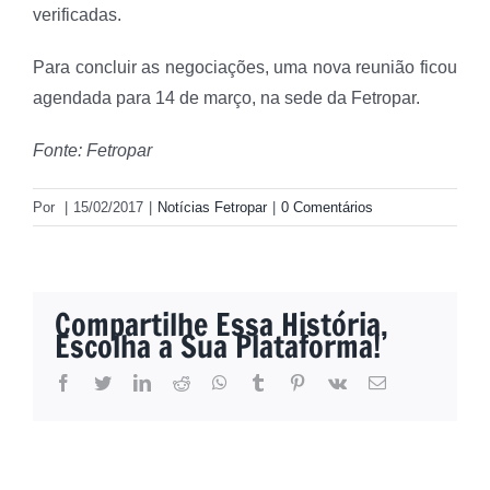
verificadas.
Para concluir as negociações, uma nova reunião ficou
agendada para 14 de março, na sede da Fetropar.
Fonte: Fetropar
Por
|
15/02/2017
|
Notícias Fetropar
|
0 Comentários
Compartilhe Essa História,
Escolha a Sua Plataforma!
facebook
twitter
linkedin
reddit
whatsapp
tumblr
pinterest
vk
E-
mail