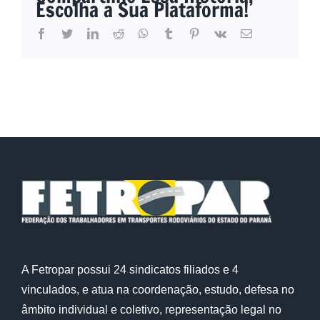
Escolha a Sua Plataforma!
facebook
twitter
linkedin
reddit
whatsapp
tumblr
pinterest
vk
E-
mail
A Fetropar possui 24 sindicatos filiados e 4
vinculados, e atua na coordenação, estudo, defesa no
âmbito individual e coletivo, representação legal no