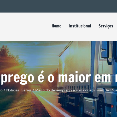
Buscar
resultados
para:
Home
Institucional
Serviços
rego é o maior em 
io
/
Notícias Gerais
/
Medo do desemprego é o maior em mais de 15 