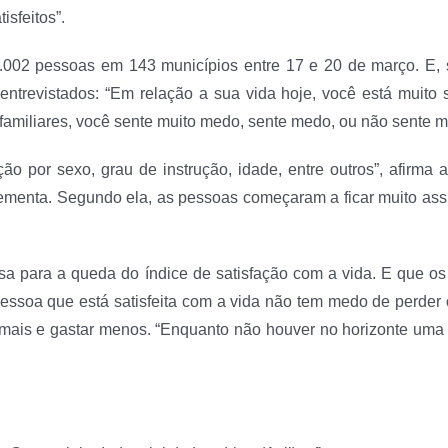
isfeitos”.
.002 pessoas em 143 municípios entre 17 e 20 de março. E,
vistados: “Em relação a sua vida hoje, você está muito satisfe
amiliares, você sente muito medo, sente medo, ou não sente m
ação por sexo, grau de instrução, idade, entre outros”, afirm
lementa. Segundo ela, as pessoas começaram a ficar muito assu
sa para a queda do índice de satisfação com a vida. E que os
ssoa que está satisfeita com a vida não tem medo de perder o
ais e gastar menos. “Enquanto não houver no horizonte uma s