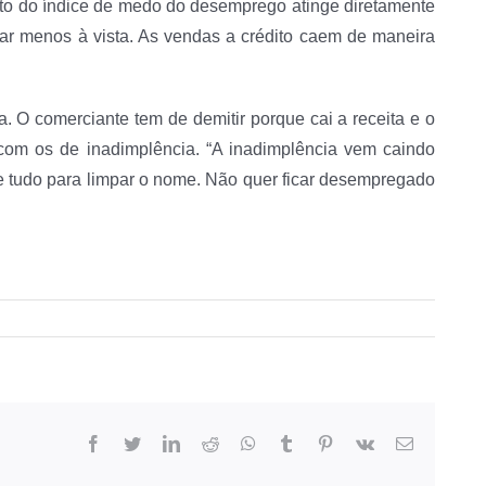
nto do índice de medo do desemprego atinge diretamente
ar menos à vista. As vendas a crédito caem de maneira
. O comerciante tem de demitir porque cai a receita e o
om os de inadimplência. “A inadimplência vem caindo
e tudo para limpar o nome. Não quer ficar desempregado
facebook
twitter
linkedin
reddit
whatsapp
tumblr
pinterest
vk
E-
mail