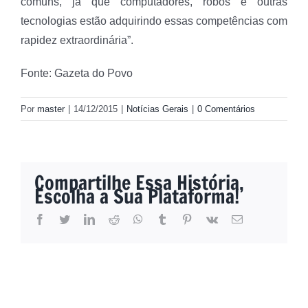
comuns, já que computadores, robôs e outras
tecnologias estão adquirindo essas competências com
rapidez extraordinária”.
Fonte: Gazeta do Povo
Por
master
|
14/12/2015
|
Notícias Gerais
|
0 Comentários
Compartilhe Essa História,
Escolha a Sua Plataforma!
facebook
twitter
linkedin
reddit
whatsapp
tumblr
pinterest
vk
E-
mail