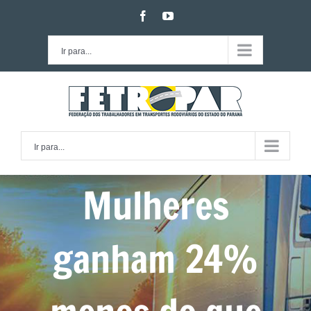
Ir
facebook
youtube
para
o
Ir para...
conteúdo
Ir para...
Mulheres
ganham 24%