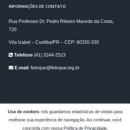
INFORMAÇÕES DE CONTATO
Rua Professor Dr. Pedro Ribeiro Macedo da Costa,
720
Vila Izabel – Curitiba/PR – CEP: 80320-330
Telefone
(41) 3244-2523
E-mail:
fetropar@fetropar.org.br
Uso de cookies
: nós guardamos estatísticas de visitas para
Copyright 2012 - 2020 Fetropar | Todos os diretos reservados |
melhorar sua experiência de navegação. Ao continuar, você
Desenvolvido por
Abrigo Virtual
concorda com nossa
Política de Privacidade
.