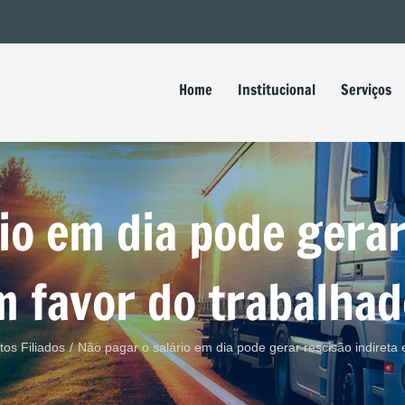
Buscar
resultados
para:
Home
Institucional
Serviços
io em dia pode gerar
m favor do trabalhad
tos Filiados
/
Não pagar o salário em dia pode gerar rescisão indireta