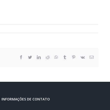
facebook
twitter
linkedin
reddit
whatsapp
tumblr
pinterest
vk
E-
mail
INFORMAÇÕES DE CONTATO