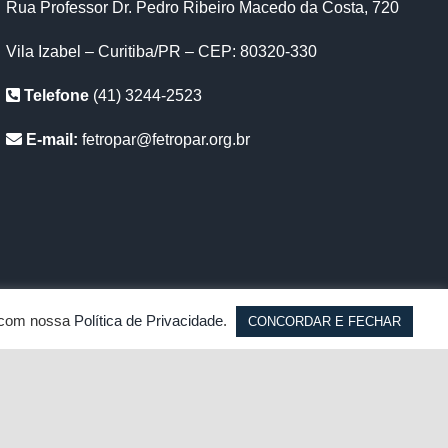
Rua Professor Dr. Pedro Ribeiro Macedo da Costa, 720
Vila Izabel – Curitiba/PR – CEP: 80320-330
Telefone
(41) 3244-2523
E-mail:
fetropar@fetropar.org.br
a com nossa
Política de Privacidade
.
CONCORDAR E FECHAR
facebook
youtub