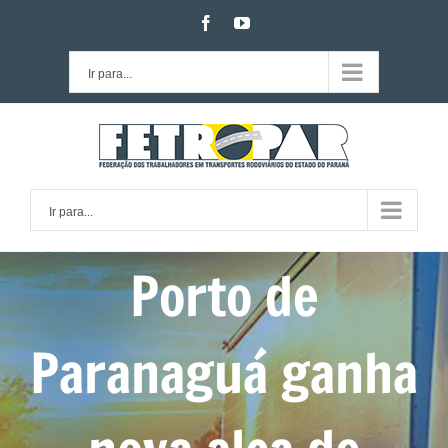
Ir
facebook
youtube
para
o
Ir para...
conteúdo
Ir para...
Porto de
Paranaguá ganha