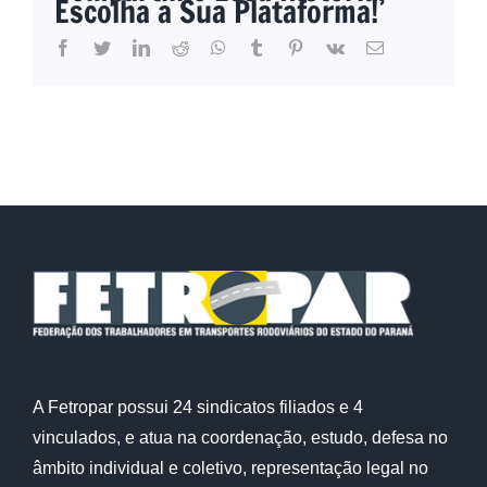
Escolha a Sua Plataforma!
facebook
twitter
linkedin
reddit
whatsapp
tumblr
pinterest
vk
E-
mail
A Fetropar possui 24 sindicatos filiados e 4
vinculados, e atua na coordenação, estudo, defesa no
âmbito individual e coletivo, representação legal no