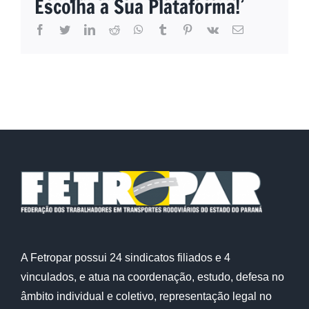
Escolha a Sua Plataforma!
facebook
twitter
linkedin
reddit
whatsapp
tumblr
pinterest
vk
E-
mail
A Fetropar possui 24 sindicatos filiados e 4
vinculados, e atua na coordenação, estudo, defesa no
âmbito individual e coletivo, representação legal no