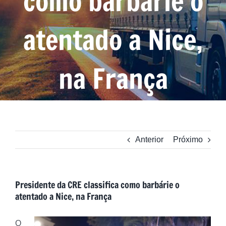
como barbárie o
atentado a Nice,
na França
Anterior
Próximo
Presidente da CRE classifica como barbárie o
atentado a Nice, na França
O