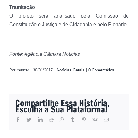
Tramitação
O projeto será analisado pela Comissão de
Constituição e Justiça e de Cidadania e pelo Plenário.
Fonte: Agência Câmara Notícias
Por
master
|
30/01/2017
|
Notícias Gerais
|
0 Comentários
Compartilhe Essa História,
Escolha a Sua Plataforma!
facebook
twitter
linkedin
reddit
whatsapp
tumblr
pinterest
vk
E-
mail