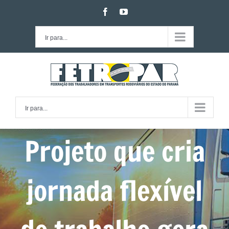
Ir
facebook
youtube
para
o
Ir para...
conteúdo
Ir para...
Projeto que cria
jornada flexível