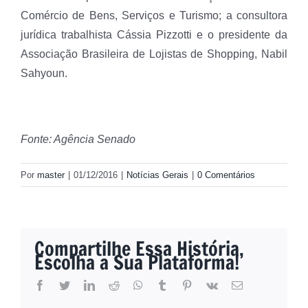
Comércio de Bens, Serviços e Turismo; a consultora
jurídica trabalhista Cássia Pizzotti e o presidente da
Associação Brasileira de Lojistas de Shopping, Nabil
Sahyoun.
Fonte: Agência Senado
Por
master
|
01/12/2016
|
Notícias Gerais
|
0 Comentários
Compartilhe Essa História,
Escolha a Sua Plataforma!
facebook
twitter
linkedin
reddit
whatsapp
tumblr
pinterest
vk
E-
mail