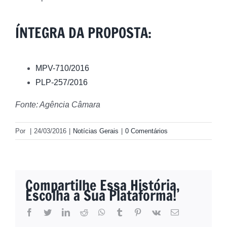
ÍNTEGRA DA PROPOSTA:
MPV-710/2016
PLP-257/2016
Fonte: Agência Câmara
Por
|
24/03/2016
|
Notícias Gerais
|
0 Comentários
Compartilhe Essa História,
Escolha a Sua Plataforma!
facebook
twitter
linkedin
reddit
whatsapp
tumblr
pinterest
vk
E-
mail