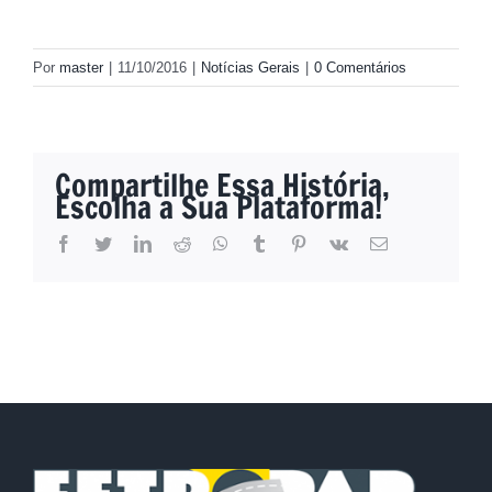
Por
master
|
11/10/2016
|
Notícias Gerais
|
0 Comentários
Compartilhe Essa História,
Escolha a Sua Plataforma!
facebook
twitter
linkedin
reddit
whatsapp
tumblr
pinterest
vk
E-
mail