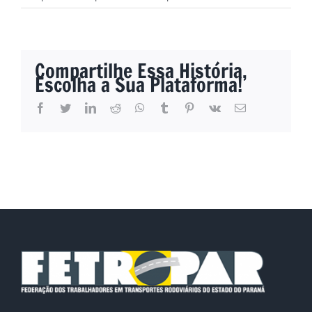
Compartilhe Essa História,
Escolha a Sua Plataforma!
facebook
twitter
linkedin
reddit
whatsapp
tumblr
pinterest
vk
E-
mail