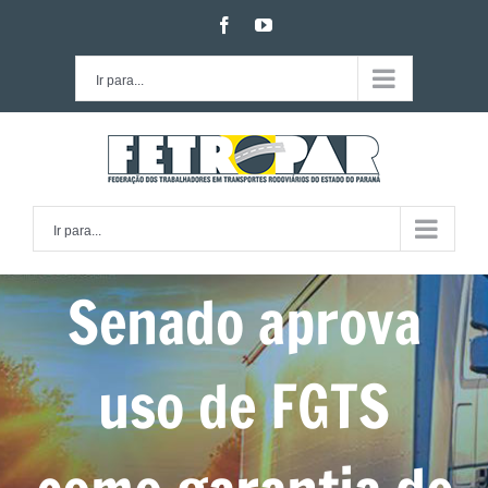
Ir
facebook
youtube
para
o
Ir para...
conteúdo
Ir para...
Senado aprova
uso de FGTS