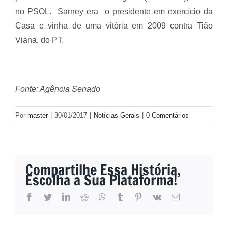
no PSOL. Sarney era o presidente em exercício da
Casa e vinha de uma vitória em 2009 contra Tião
Viana, do PT.
Fonte: Agência Senado
Por
master
|
30/01/2017
|
Notícias Gerais
|
0 Comentários
Compartilhe Essa História,
Escolha a Sua Plataforma!
facebook
twitter
linkedin
reddit
whatsapp
tumblr
pinterest
vk
E-
mail