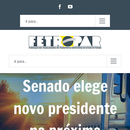
Ir
facebook
youtube
para
o
Ir para...
conteúdo
Ir para...
Senado elege
novo presidente