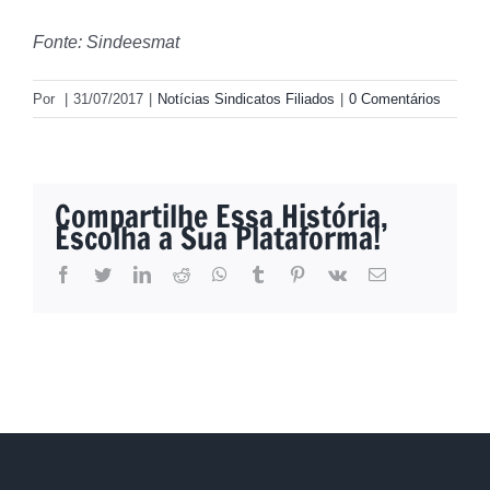
Fonte: Sindeesmat
Por
|
31/07/2017
|
Notícias Sindicatos Filiados
|
0 Comentários
Compartilhe Essa História,
Escolha a Sua Plataforma!
facebook
twitter
linkedin
reddit
whatsapp
tumblr
pinterest
vk
E-
mail