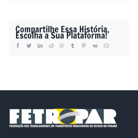
Compartilhe Essa História,
Escolha a Sua Plataforma!
facebook
twitter
linkedin
reddit
whatsapp
tumblr
pinterest
vk
E-
mail