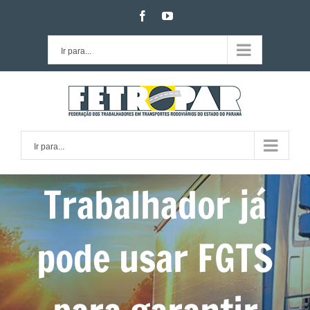
Ir
facebook
youtube
para
o
Ir para...
conteúdo
Ir para...
Trabalhador já
pode usar FGTS