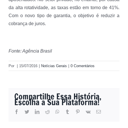
da alta rotatividade, as taxas estão em torno de 41%.
Com o novo tipo de garantia, o objetivo é reduzir a
cobrança de juros.
Fonte: Agência Brasil
Por
|
15/07/2016
|
Notícias Gerais
|
0 Comentários
Compartilhe Essa História,
Escolha a Sua Plataforma!
facebook
twitter
linkedin
reddit
whatsapp
tumblr
pinterest
vk
E-
mail