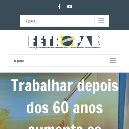
Ir
facebook
youtube
para
o
Ir para...
conteúdo
Ir para...
Trabalhar depois
dos 60 anos