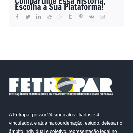
Compartilhe Essa História,
Escolha a Sua Plataforma!
facebook
twitter
linkedin
reddit
whatsapp
tumblr
pinterest
vk
E-
mail
A Fetropar possui 24 sindicatos filiados e 4
vinculados, e atua na coordenação, estudo, defesa no
âmbito individual e coletivo, representação legal no