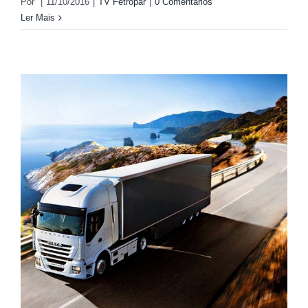
Por
|
11/10/2016
|
TV Fetropar
|
0 Comentários
Ler Mais