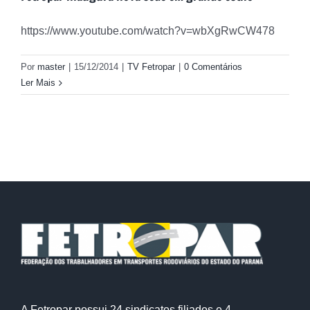
https://www.youtube.com/watch?v=wbXgRwCW478
Por
master
|
15/12/2014
|
TV Fetropar
|
0 Comentários
Ler Mais
A Fetropar possui 24 sindicatos filiados e 4