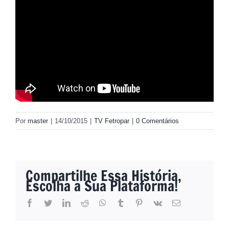
Por
master
|
14/10/2015
|
TV Fetropar
|
0 Comentários
Compartilhe Essa História,
Escolha a Sua Plataforma!
facebook
twitter
linkedin
reddit
whatsapp
tumblr
pinterest
vk
E-
mail