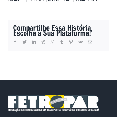
Compartilhe Essa História,
Escolha a Sua Plataforma!
facebook
twitter
linkedin
reddit
whatsapp
tumblr
pinterest
vk
E-
mail