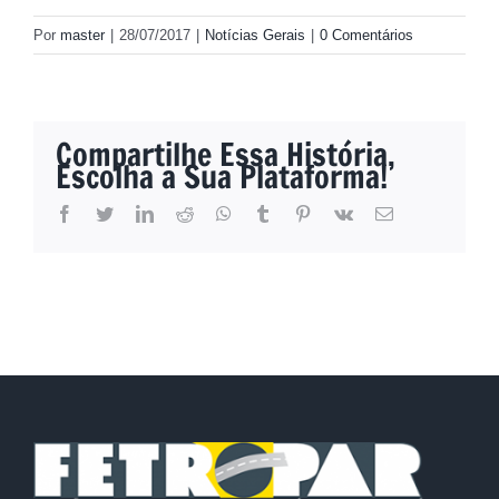
Por
master
|
28/07/2017
|
Notícias Gerais
|
0 Comentários
Compartilhe Essa História,
Escolha a Sua Plataforma!
facebook
twitter
linkedin
reddit
whatsapp
tumblr
pinterest
vk
E-
mail