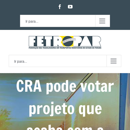
Ir
facebook
youtube
para
o
Ir para...
conteúdo
Ir para...
CRA pode votar
projeto que