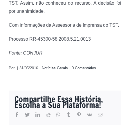
TST. Assim, não conheceu do recurso. A decisão foi
por unanimidade.
Com informações da Assessoria de Imprensa do TST.
Processo RR-45300-58.2008.5.21.0013
Fonte: CONJUR
Por
|
31/05/2016
|
Notícias Gerais
|
0 Comentários
Compartilhe Essa História,
Escolha a Sua Plataforma!
facebook
twitter
linkedin
reddit
whatsapp
tumblr
pinterest
vk
E-
mail