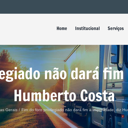
Buscar
resultados
para:
Home
Institucional
Serviços
legiado não dará fim
Humberto Costa
ias Gerais
/
Fim do foro privilegiado não dará fim à impunidade, diz H