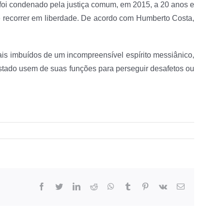
foi condenado pela justiça comum, em 2015, a 20 anos e
e recorrer em liberdade. De acordo com Humberto Costa,
ais imbuídos de um incompreensível espírito messiânico,
tado usem de suas funções para perseguir desafetos ou
facebook
twitter
linkedin
reddit
whatsapp
tumblr
pinterest
vk
E-
mail