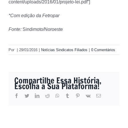
content/uploads/2016/01/projeto-lei.pdf”]
*Com edição da Fetropar
Fonte:
Sindimoto/Noroeste
Por
|
29/01/2016
|
Notícias Sindicatos Filiados
|
0 Comentários
Compartilhe Essa História,
Escolha a Sua Plataforma!
facebook
twitter
linkedin
reddit
whatsapp
tumblr
pinterest
vk
E-
mail