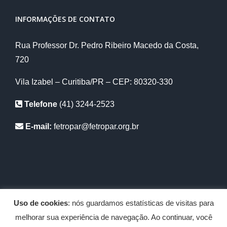
INFORMAÇÕES DE CONTATO
Rua Professor Dr. Pedro Ribeiro Macedo da Costa,
720
Vila Izabel – Curitiba/PR – CEP: 80320-330
Telefone
(41) 3244-2523
E-mail:
fetropar@fetropar.org.br
Uso de cookies
: nós guardamos estatísticas de visitas para
Copyright 2012 - 2020 Fetropar | Todos os diretos reservados |
melhorar sua experiência de navegação. Ao continuar, você
Desenvolvido por
Abrigo Virtual