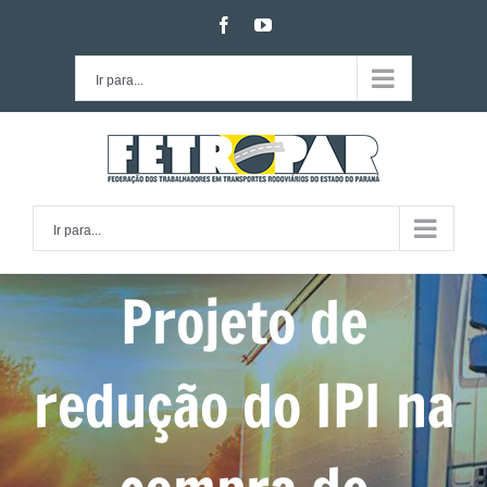
Ir
facebook
youtube
para
o
Ir para...
conteúdo
Ir para...
Projeto de
redução do IPI na