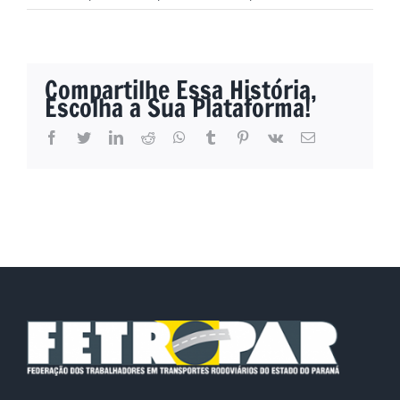
Compartilhe Essa História,
Escolha a Sua Plataforma!
facebook
twitter
linkedin
reddit
whatsapp
tumblr
pinterest
vk
E-
mail