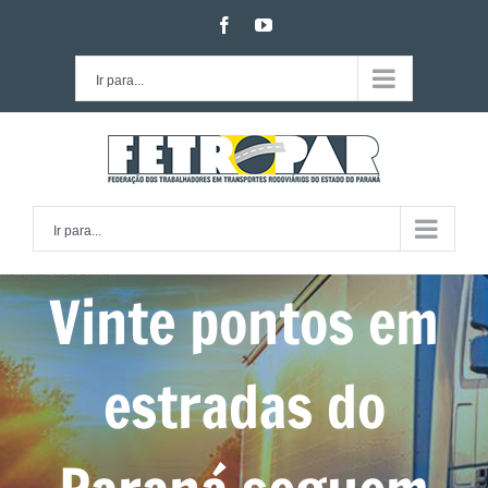
Ir
facebook
youtube
para
o
Ir para...
conteúdo
Ir para...
Vinte pontos em
estradas do