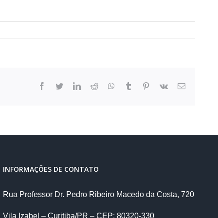
facebook
twitter
linkedin
reddit
whatsapp
tumblr
pinterest
vk
E-
mail
INFORMAÇÕES DE CONTATO
Rua Professor Dr. Pedro Ribeiro Macedo da Costa, 720
Vila Izabel – Curitiba/PR – CEP: 80320-330