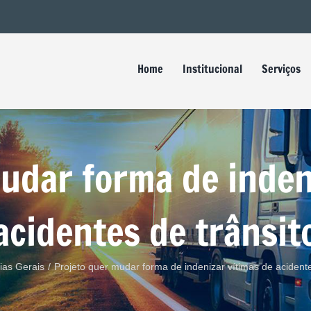
Buscar
resultados
para:
Home
Institucional
Serviços
udar forma de inden
acidentes de trânsit
ias Gerais
/
Projeto quer mudar forma de indenizar vítimas de acidente