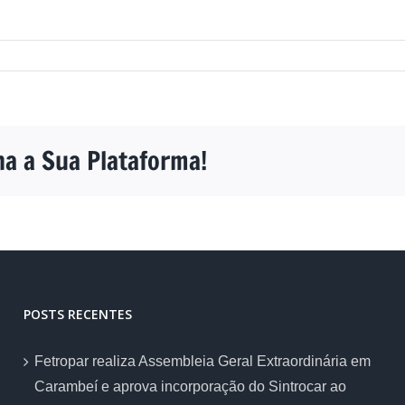
ha a Sua Plataforma!
POSTS RECENTES
Fetropar realiza Assembleia Geral Extraordinária em
Carambeí e aprova incorporação do Sintrocar ao