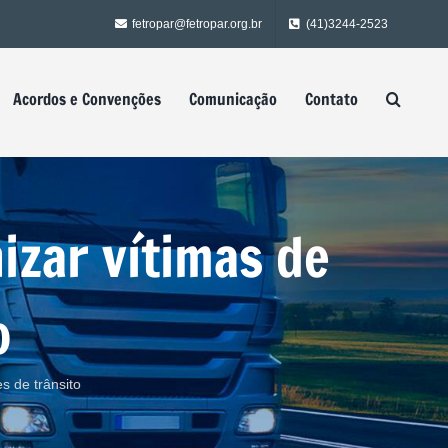
fetropar@fetropar.org.br
(41)3244-2523
Acordos e Convenções
Comunicação
Contato
izar vítimas de
o
s de trânsito