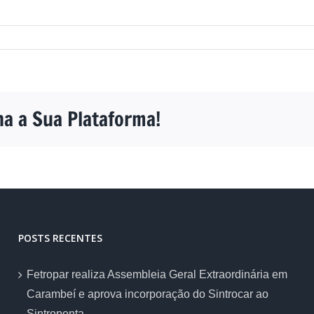
ha a Sua Plataforma!
POSTS RECENTES
Fetropar realiza Assembleia Geral Extraordinária em
Carambeí e aprova incorporação do Sintrocar ao
Sintroponta