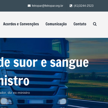
fetropar@fetropar.org.br
(41)3244-2523
Acordos e Convenções
Comunicação
Contato
 de suor e sangue
nistro
dor, diz ex-ministro