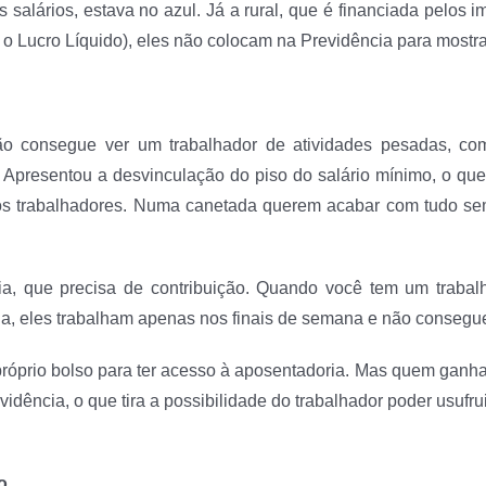
 salários, estava no azul. Já a rural, que é financiada pelo
o Lucro Líquido), eles não colocam na Previdência para mostrar
ão consegue ver um trabalhador de atividades pesadas, c
. Apresentou a desvinculação do piso do salário mínimo, o que 
os trabalhadores. Numa canetada querem acabar com tudo sem
cia, que precisa de contribuição. Quando você tem um traba
ria, eles trabalham apenas nos finais de semana e não consegu
róprio bolso para ter acesso à aposentadoria. Mas quem ganha 
evidência, o que tira a possibilidade do trabalhador poder usufrui
ço…