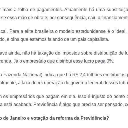
er mais a folha de pagamentos. Atualmente há uma substituiçã
ou-se essa mão de obra e, por consequência, caiu o financiamen
cal. Para a elite brasileira o modelo estadunidense é o ideal
do, e olha que estamos falando de um país capitalista.
grave ainda, não há taxação de impostos sobre distribuição de
enda. Já o empresário que distribui esse lucro paga 0%.
a Fazenda Nacional) indica que há R$ 2,4 trilhões em tributos 
ualmente, a taxa de recuperação do governo federal desses trib
 os empresários que pagam em dia. Isso é injusto do ponto de 
a está acabada. Previdência é algo que precisa ser pensado, c
io de Janeiro e votação da reforma da Previdência?