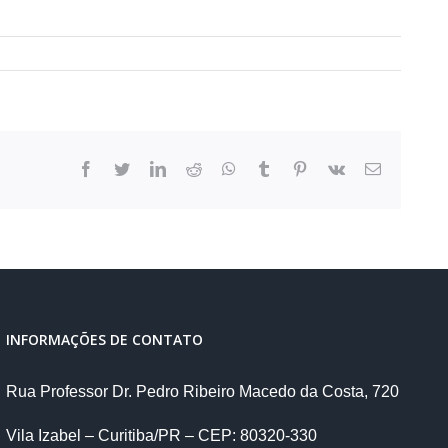
facebook
twitter
linkedin
reddit
whatsapp
tumblr
pinterest
vk
E-
mail
INFORMAÇÕES DE CONTATO
Rua Professor Dr. Pedro Ribeiro Macedo da Costa, 720
Vila Izabel – Curitiba/PR – CEP: 80320-330