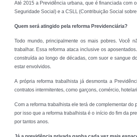
Até 2015 a Previdência urbana, que é financiada com os
Seguridade Social) e a CSLL (Contribuição Social sobre 
Quem será atingido pela reforma Previdenciária?
Todo mundo, principalmente os mais pobres. Você n
trabalhar. Essa reforma ataca inclusive os aposentados
construída ao longo de décadas, com suor e sangue d
estar envolvidos.
A própria reforma trabalhista já desmonta a Previdên
contratos intermitentes, como garçons, comércio, hotela
Com a reforma trabalhista ele terá de complementar do p
por isso que a reforma trabalhista é o início do fim da pr
por tantos anos.
Já a previdência privada ganha cada vez mais espa