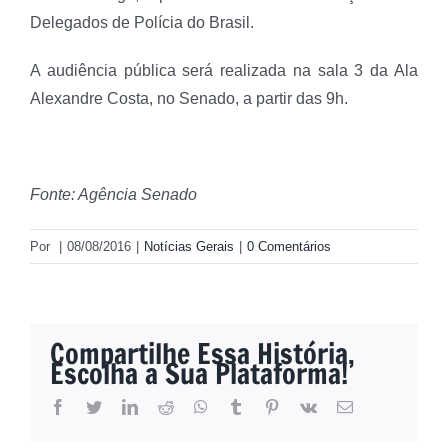
Delegados de Polícia do Brasil.
A audiência pública será realizada na sala 3 da Ala
Alexandre Costa, no Senado, a partir das 9h.
Fonte: Agência Senado
Por
|
08/08/2016
|
Notícias Gerais
|
0 Comentários
Compartilhe Essa História,
Escolha a Sua Plataforma!
facebook
twitter
linkedin
reddit
whatsapp
tumblr
pinterest
vk
E-
mail