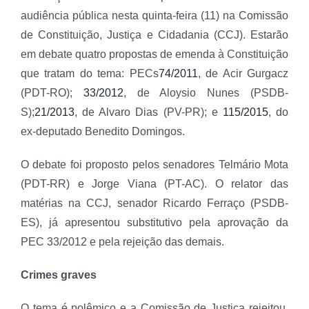
audiência pública nesta quinta-feira (11) na Comissão
de Constituição, Justiça e Cidadania (CCJ). Estarão
em debate quatro propostas de emenda à Constituição
que tratam do tema: PECs
74/2011
, de Acir Gurgacz
(PDT-RO);
33/2012
, de Aloysio Nunes (PSDB-
S);
21/2013
, de Alvaro Dias (PV-PR); e
115/2015
, do
ex-deputado Benedito Domingos.
O debate foi proposto pelos senadores Telmário Mota
(PDT-RR) e Jorge Viana (PT-AC). O relator das
matérias na CCJ, senador Ricardo Ferraço (PSDB-
ES), já apresentou substitutivo pela aprovação da
PEC 33/2012 e pela rejeição das demais.
Crimes graves
O tema é polêmico e a Comissão de Justiça rejeitou,