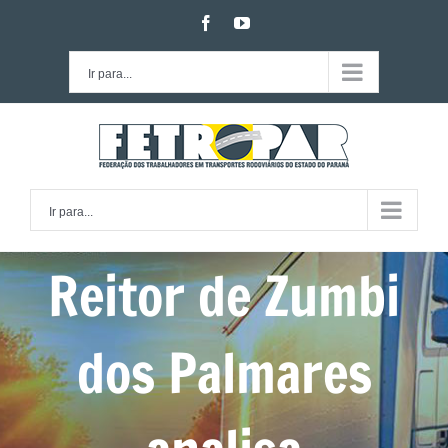
Ir
facebook
youtube
para
o
Ir para...
conteúdo
Ir para...
Reitor de Zumbi
dos Palmares