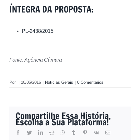
ÍNTEGRA DA PROPOSTA:
PL-2438/2015
Fonte: Agência Câmara
Por
|
10/05/2016
|
Notícias Gerais
|
0 Comentários
Compartilhe Essa História,
Escolha a Sua Plataforma!
facebook
twitter
linkedin
reddit
whatsapp
tumblr
pinterest
vk
E-
mail