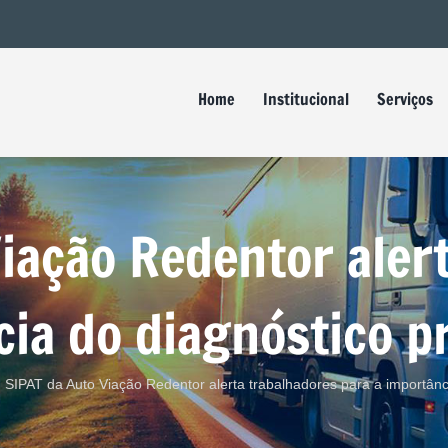
Buscar
resultados
para:
Home
Institucional
Serviços
iação Redentor aler
cia do diagnóstico p
SIPAT da Auto Viação Redentor alerta trabalhadores para a importânc