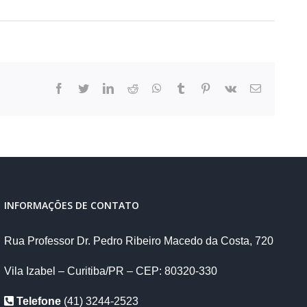
facebook
twitter
linkedin
reddit
whatsapp
tumblr
pinterest
vk
E-
mail
INFORMAÇÕES DE CONTATO
Rua Professor Dr. Pedro Ribeiro Macedo da Costa, 720
Vila Izabel – Curitiba/PR – CEP: 80320-330
Telefone
(41) 3244-2523