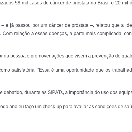
lizados 58 mil casos de câncer de próstata no Brasil e 20 mil
 – e já passou por um câncer de próstata –, relatou que a id
. Com relação a essas doenças, a parte mais complicada, conf
uidar da pessoa e promover ações que visem a prevenção de qual
T como satisfatória. “Essa é uma oportunidade que os trabal
re debatido, durante as SIPATs, a importância do uso dos equi
todo ano eu faço um check-up para avaliar as condições de saú