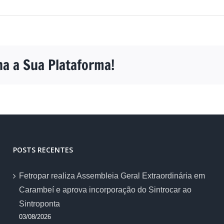
ha a Sua Plataforma!
POSTS RECENTES
Fetropar realiza Assembleia Geral Extraordinária em
Carambeí e aprova incorporação do Sintrocar ao
Sintroponta
03/08/2026