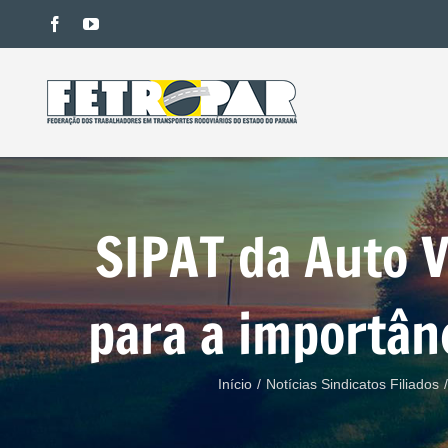
Ir
facebook
youtube
para
o
conteúdo
SIPAT da Auto V
para a importân
Início
/
Notícias Sindicatos Filiados
/