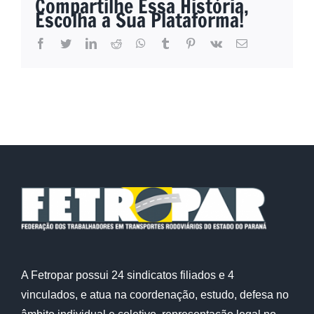
Compartilhe Essa História,
Escolha a Sua Plataforma!
facebook
twitter
linkedin
reddit
whatsapp
tumblr
pinterest
vk
E-
mail
A Fetropar possui 24 sindicatos filiados e 4
vinculados, e atua na coordenação, estudo, defesa no