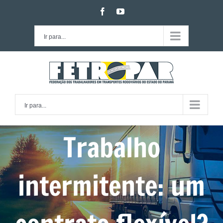
Ir
facebook
youtube
para
o
Ir para...
conteúdo
Ir para...
Trabalho
intermitente: um