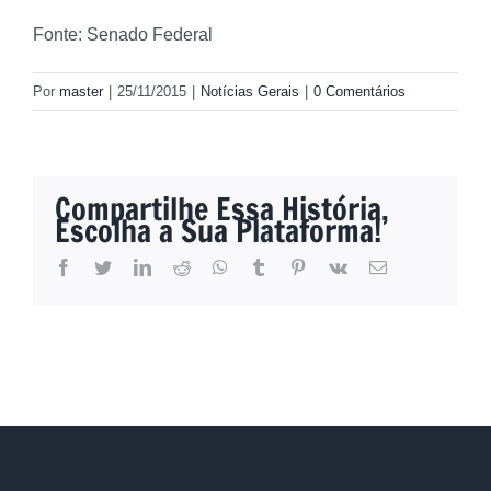
Fonte: Senado Federal
Por
master
|
25/11/2015
|
Notícias Gerais
|
0 Comentários
Compartilhe Essa História,
Escolha a Sua Plataforma!
facebook
twitter
linkedin
reddit
whatsapp
tumblr
pinterest
vk
E-
mail