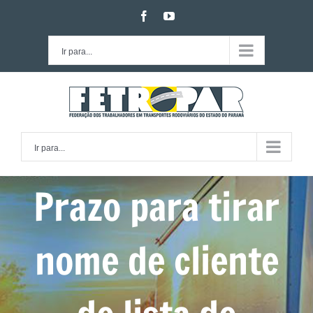
Ir
facebook
youtube
para
o
Ir para...
conteúdo
Ir para...
Prazo para tirar
nome de cliente