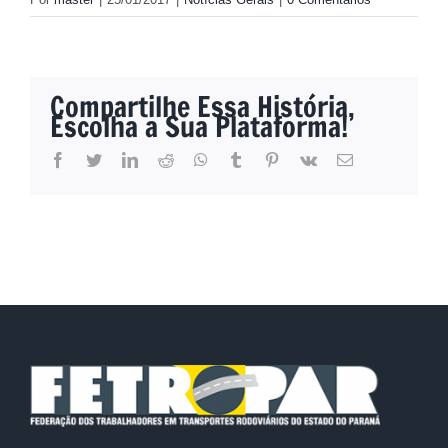
Compartilhe Essa História,
Escolha a Sua Plataforma!
facebook
twitter
linkedin
reddit
whatsapp
tumblr
pinterest
vk
E-
mail