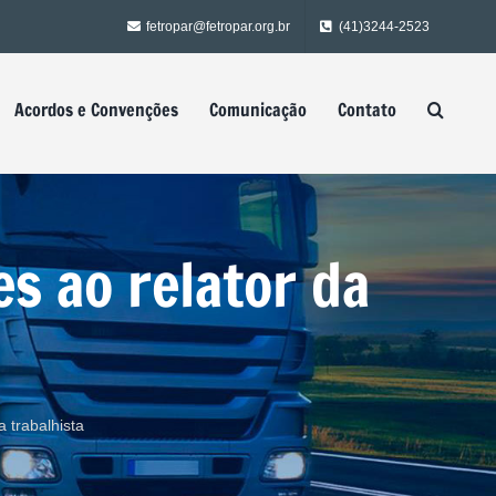
fetropar@fetropar.org.br
(41)3244-2523
Acordos e Convenções
Comunicação
Contato
s ao relator da
a trabalhista