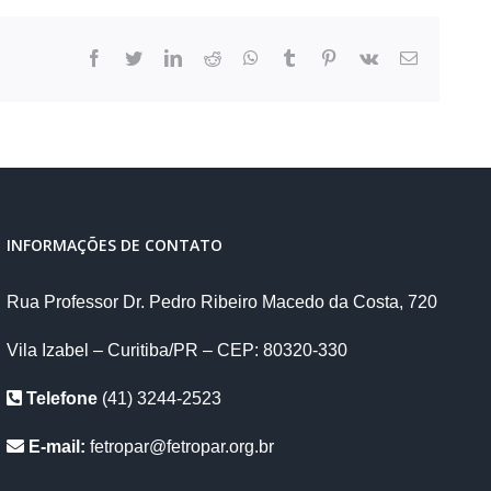
facebook
twitter
linkedin
reddit
whatsapp
tumblr
pinterest
vk
E-
mail
INFORMAÇÕES DE CONTATO
Rua Professor Dr. Pedro Ribeiro Macedo da Costa, 720
Vila Izabel – Curitiba/PR – CEP: 80320-330
Telefone
(41) 3244-2523
E-mail:
fetropar@fetropar.org.br